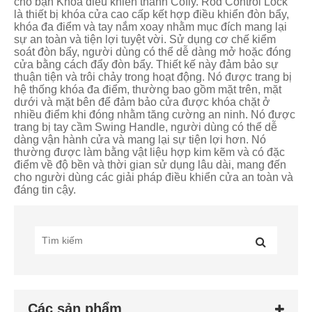
cho bạn Khóa điều khiển thanh Cofiy. Rod Control Lock
là thiết bị khóa cửa cao cấp kết hợp điều khiển đòn bẩy,
khóa đa điểm và tay nắm xoay nhằm mục đích mang lại
sự an toàn và tiện lợi tuyệt vời. Sử dụng cơ chế kiểm
soát đòn bẩy, người dùng có thể dễ dàng mở hoặc đóng
cửa bằng cách đẩy đòn bẩy. Thiết kế này đảm bảo sự
thuận tiện và trôi chảy trong hoạt động. Nó được trang bị
hệ thống khóa đa điểm, thường bao gồm mặt trên, mặt
dưới và mặt bên để đảm bảo cửa được khóa chặt ở
nhiều điểm khi đóng nhằm tăng cường an ninh. Nó được
trang bị tay cầm Swing Handle, người dùng có thể dễ
dàng vận hành cửa và mang lại sự tiện lợi hơn. Nó
thường được làm bằng vật liệu hợp kim kẽm và có đặc
điểm về độ bền và thời gian sử dụng lâu dài, mang đến
cho người dùng các giải pháp điều khiển cửa an toàn và
đáng tin cậy.
Các sản phẩm