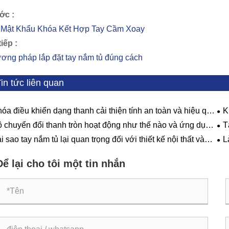
ớc :
 Mật Khẩu Khóa Kết Hợp Tay Cầm Xoay
iếp :
ơng pháp lắp đặt tay nắm tủ đúng cách
in tức liên quan
óa điều khiển dạng thanh cải thiện tính an toàn và hiệu quả
K
 cửa công nghiệp như thế nào?
thế
 chuyển đổi thanh tròn hoạt động như thế nào và ứng dụng
T
nh của nó là gì?
chọ
i sao tay nắm tủ lại quan trọng đối với thiết kế nội thất và
L
 bếp hiện đại?
cho
lõi
Để lại cho tôi một tin nhắn