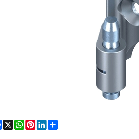
Facebook
X
WhatsApp
Pinterest
LinkedIn
Share