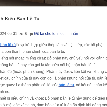
nh Kiện Bản Lề Tủ
024-05-31
6
Để lại cho tôi một tin nhắn
c
bản lề tủ
là sự kết hợp giữa thép tấm và cột thép, các bộ phận 
 là bốn thành phần chính của bản lề tủ:
Miếng nối (hoặc miếng cửa): Bộ phận này chủ yếu nối với cánh 
thống bản lề hay còn gọi là tấm cửa nối bộ phận bản lề tủ.
Phần đế (hoặc phần khung): Phần này được liên kết với khung cử
ết cấu chính của tủ hay còn gọi là phần khung nối của tủ. bản lề
rục quay: Là thành phần cốt lõi của
bản lề tủ
, nó kết nối phần 
nh nó.
Thiết bị điều chỉnh và khóa: Bộ phận bản lề tủ này dùng để điề
a ở một góc xác định, đảm bảo cửa tủ luôn ổn định khi đóng mở