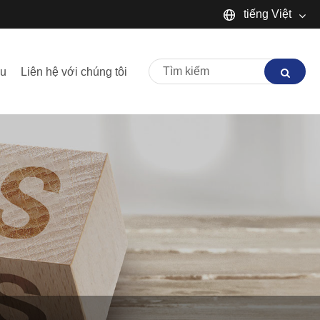
tiếng Việt
English
ầu
Liên hệ với chúng tôi
Español
Português
русский
Français
日本語
Deutsch
tiếng Việt
Italiano