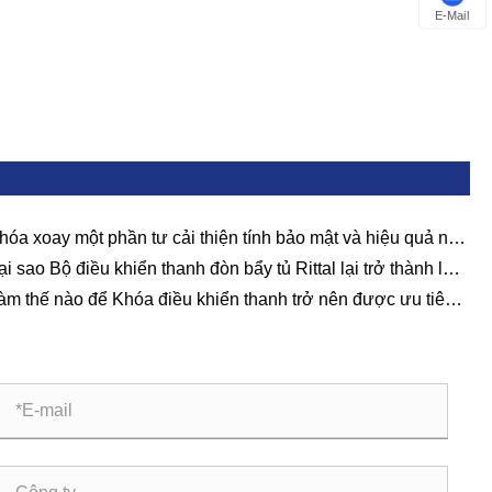
E-Mail
hóa xoay một phần tư cải thiện tính bảo mật và hiệu quả như
 nào?
ại sao Bộ điều khiển thanh đòn bẩy tủ Rittal lại trở thành lựa
n ưu tiên cho Vỏ tủ công nghiệp?
àm thế nào để Khóa điều khiển thanh trở nên được ưu tiên
 các kịch bản điều khiển và bảo vệ nhờ những ưu điểm cốt
 của chúng?