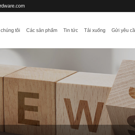
ardware.com
 chúng tôi
Các sản phẩm
Tin tức
Tải xuống
Gửi yêu c