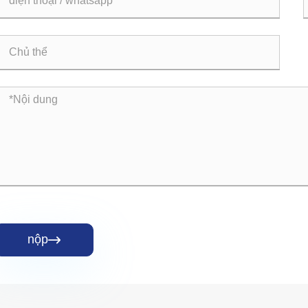
nộp
