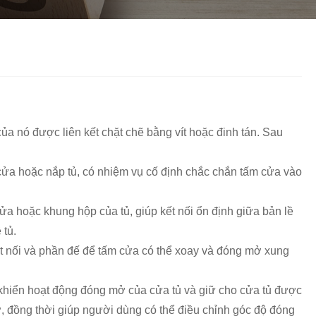
Nederlands
ภาษาไทย
Polski
한국어
Svenska
của nó được liên kết chặt chẽ bằng vít hoặc đinh tán. Sau
magyar
cửa hoặc nắp tủ, có nhiệm vụ cố định chắc chắn tấm cửa vào
Malay
a hoặc khung hộp của tủ, giúp kết nối ổn định giữa bản lề
বাংলা ভাষার
 tủ.
kết nối và phần đế để tấm cửa có thể xoay và đóng mở xung
Dansk
Suomi
u khiển hoạt động đóng mở của cửa tủ và giữ cho cửa tủ được
, đồng thời giúp người dùng có thể điều chỉnh góc độ đóng