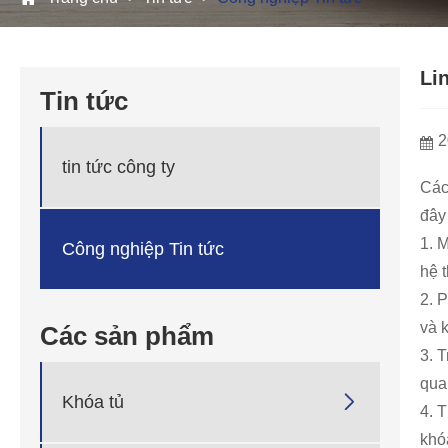
Li
Tin tức
2
tin tức công ty
Cá
đây
1. 
Công nghiệp Tin tức
hệ 
2. 
và k
Các sản phẩm
3. T
qua

Khóa tủ
4. 
khó