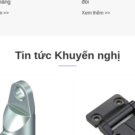
hẳng
đổi
m >>
Xem thêm >>
Tin tức Khuyến nghị