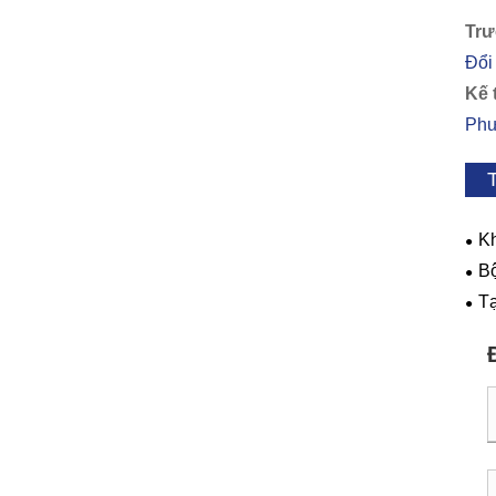
Trư
Đổi
Kế t
Phư
T
Kh
của
Bộ
chí
Tạ
nhà