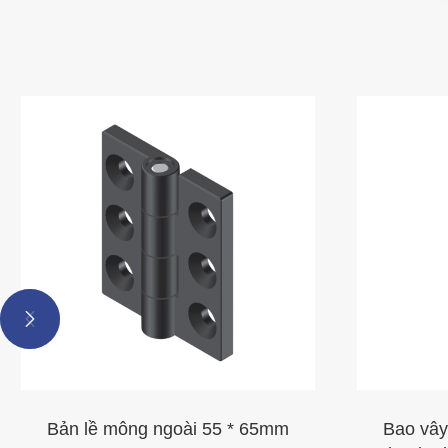


Bản lề mông ngoài 55 * 65mm
Bao vây