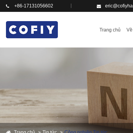
+86-17131056602
eric@cofiyh
Trang chủ
Về
Trang chủ
Tin tức
Công nghiệp Tin tức