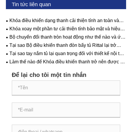
Tin tức liên quan
Khóa điều khiển dạng thanh cải thiện tính an toàn và
hiệu quả của cửa công nghiệp như thế nào?
Khóa xoay một phần tư cải thiện tính bảo mật và hiệu
quả như thế nào?
Bộ chuyển đổi thanh tròn hoạt động như thế nào và ứng
dụng chính của nó là gì?
Tại sao Bộ điều khiển thanh đòn bẩy tủ Rittal lại trở
thành lựa chọn ưu tiên cho Vỏ tủ công nghiệp?
Tại sao tay nắm tủ lại quan trọng đối với thiết kế nội thất
và nhà bếp hiện đại?
Làm thế nào để Khóa điều khiển thanh trở nên được ưu
tiên cho các kịch bản điều khiển và bảo vệ nhờ những ưu
điểm cốt lõi của chúng?
Để lại cho tôi một tin nhắn