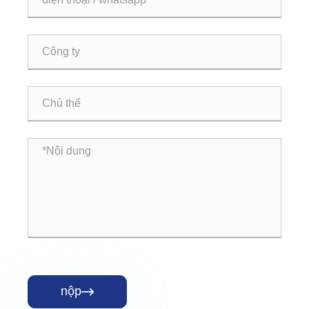
nộp
